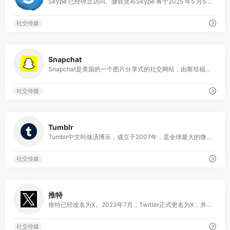
Skype 已经停止访问。微软宣布Skype 将于2025 年5 月5 日正式停止服务。之后，用户将无法再使用Skype 应用或服务。微软鼓励用户迁移到 Microsoft Teams 免费版。
社交传媒
0
Snapchat
Snapchat是美国的一个图片分享式的社交网站，由斯坦福大学的几个学生创建于2011年，用户可以在Snapchat上拍照、录制影片、写文字和图画，并发送到自己在该应用上的好友列表。这些照片和影片被称为「快照」（Snaps），发送snaps时设定一个限制好友访问该snaps的时间，也就是这个APP最特别的一个功能，称为「阅后即焚」。许多青少年用这款app分享和浏览各种傻逼蠢萌囧照，而且也不用担心之后会尴尬（因为阅后即焚）。
社交传媒
0
Tumblr
Tumblr中文叫做汤博乐，成立于2007年，是全球最大的微博客平台和社交网站之一，也是轻博客网站的始祖。Tumblr是介于传统博客和微博之间的全新媒体形态，既注重表达，又注重社交，而且注重个性化设置，成为当前最受年轻人欢迎的社交网站之一。Tumblr允许用户们发表各种东西，包括文字，照片、引用、链接、聊天、音乐和视频的轻量级博客，它的功能其实和国内博客的功能相差不大。人们可以在 Tumblr 上找到和自己兴趣相同而在现实生活里又互相不认识的人。
社交传媒
0
推特
推特已经改名为X。2023年7月，Twitter正式更名为X，并启用了新的“X”标志，取代了原有的蓝色小鸟标志。目前，Twitter.com的网址也会跳转到X.com。 更名背后的原因是，埃隆·马斯克希望将X打造成一个“超级应用程序”，一个集社交、通信、金融等功能于一体的平台，类似于中国的微信。他认为“Twitter”这个名字在新的愿景下已经不再适用，所以决定改名为X，并逐步淘汰所有与“鸟”相关的元素。
社交传媒