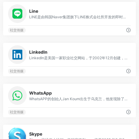
0
Line
LINE是由韩国Naver集团旗下LINE株式会社所开发的即时通信工具，在日韩和东南亚市场广受好评。美国华人群体里也有不小的用户量，不过在欧美用户群就稍显小众。Line在开通数据流量或连接wifi条件下，可随时随地免费享受高品质通话，而且在视频通话期间，还能使用特效和滤镜获得更多乐趣。值得一提的是，Line的“聊天表情贴图”有超过250种，你可以使用自带的贴图，表情符号，发送更加可爱的消息，让Line成为一个心情传达的工具。
社交传媒
0
LinkedIn
LinkedIn是美国一家职业社交网站，于2002年12月创建，并于2003年5月5日在加利福尼亚州莫尼卡推出。LinkedIn在200个多个国家和地区拥有2亿多用户，拥有英语、法语、德语、意大利语、葡萄牙语、西班牙语、荷兰语、瑞典语、罗马尼亚、俄罗斯、土耳其、日本、捷克、波兰、韩国、印尼、马来等各国语言。据Quantcast报告，LinkedIn在美国每月拥有2140万独立访问者，在全球每月拥有4760万独立访问者。LinkedIn是全球最大的职场社交平台，主要更新的是各个公司的相关信息和业务活动，LinkedIn最吸引人的是B2B销售领域，能够以专业水准帮你找到目标客户的职业信息。留学生在美国找工作，必须要有 LinkedIn 帐号。
社交传媒
0
WhatsApp
WhatsAPP的创始人Jan Koum出生于乌克兰，他发现除了昂贵的通话之外没别的便捷方式跟别国的人联系。于是利用聊天平台打造了这款APP。现在，WhatsAPP仍是全球范围内使用最多的家人联系方式。它利用网络传送短信，能够利用智能手机中的联络人信息，查找也使用这个软件的联络人。除了传送文字外，亦可以传送图片、录音、视频、用户的身处位置及联络人信息。
社交传媒
0
Skype