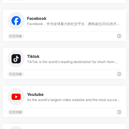
0
Facebook
Facebook，作为全球最大的社交平台，拥有超过20亿的月活跃用户。它不仅是一个分享生活、交流信息的场所，更是众多品牌和机构推广宣传的重要渠道。对于希望拓展社交影响力、结识新朋友或发现新机遇的你来说，Facebook无疑是一个不可多得的选择。Facebook，这个全球知名的在线社交网站，其命名灵感源于新学年的学生花名册。
社交传媒
0
Tiktok
TikTok is the world's leading destination for short-form mobile videos. Our mission is to capture and present the world's creativity, knowledge, and important moments in everyday life.TikTok empowers everyone to become a creator directly from their smartphone and is committed to building community by encouraging users to share their passion and creative expression through videos.TikTok has offices in Beijing, Berlin, Jakarta, London, Los Angeles, Moscow, Mumbai, Sao Paulo, Seoul, Shanghai, Singapore and Tokyo.
社交传媒
0
Youtube
As the world's largest video website and the most successful, powerful and influential online video service provider in the industry, YouTube's systems process tens of millions of video clips every day, providing high-level video uploading, distribution, display and browsing services to thousands of users worldwide.
社交传媒
0