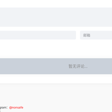
暂无评论...
ram：
@nonsafe
子。