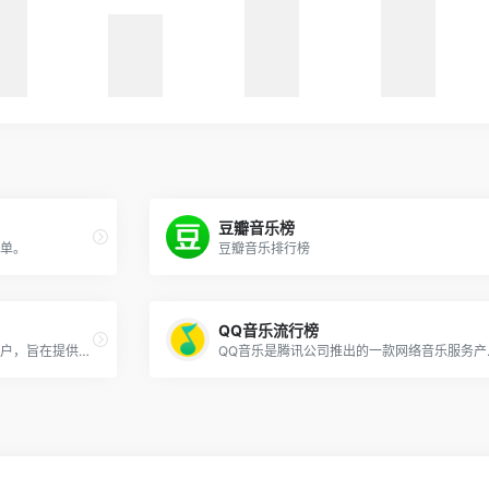
豆瓣音乐榜
单。
豆瓣音乐排行榜
QQ音乐流行榜
咪咕音乐网是中国移动官方音乐门户，旨在提供音乐首发、高品质音乐试听、彩铃订购、歌曲下载、铃音管理、音乐电台、音乐视频等一站式音乐互动体验，好音乐尽在music.migu.cn！
QQ音乐是腾讯公司推出的一款网络音乐服务产品，海量音