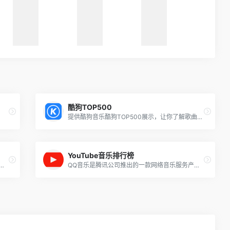
酷狗TOP500
提供酷狗音乐酷狗TOP500展示，让你了解歌曲榜单信息。
YouTube音乐排行榜
乐在线试听、新歌热歌在线首发、歌词翻译、手机铃声下载、高品质无损音乐试听、海量无损曲库、正版音乐下载、空间背景音乐设置、MV观看等，是互联网音乐播放和下载的优选。
QQ音乐是腾讯公司推出的一款网络音乐服务产品，海量音乐在线试听、新歌热歌在线首发、歌词翻译、手机铃声下载、高品质无损音乐试听、海量无损曲库、正版音乐下载、空间背景音乐设置、MV观看等，是互联网音乐播放和下载的优选。